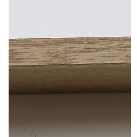
על
83
סנט
1
גלינה
דטלוב-משי
על
עץ-41-
32
סנט
1
דורית
לוי
-
הדפס
משי-76-
102
סנט
1
דורית
לוי-הדפס
משי-102-