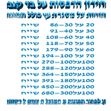
1
HEHG
1
ishchenko
9
J
Nuiynhi
1
JINN
1
katchio
s
photo
10
KOGAN
1
Lisa
Buck
1
MARINA