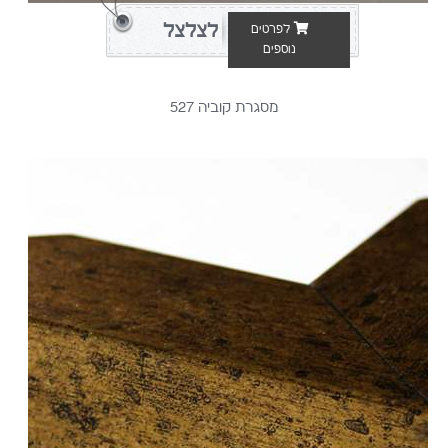
76סנט
1
לצלצל
לפרטים
ה
נוספים
יקום
1
מסגרת קוביה 527
ויסובסקי-
68-
94
סנט
1
צייר
רוסי
3