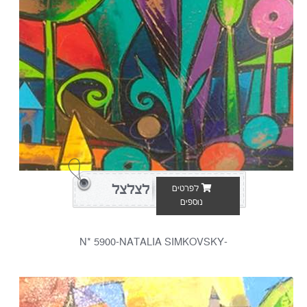
לצלצל
לפרטים
נוספים
-N* 5900-NATALIA SIMKOVSKY