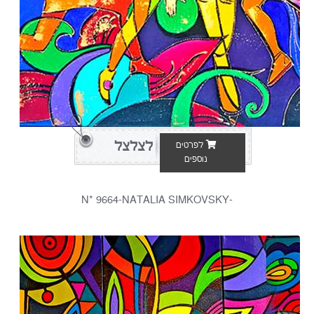
לצלצל
לפרטים
נוספים
-N* 9664-NATALIA SIMKOVSKY