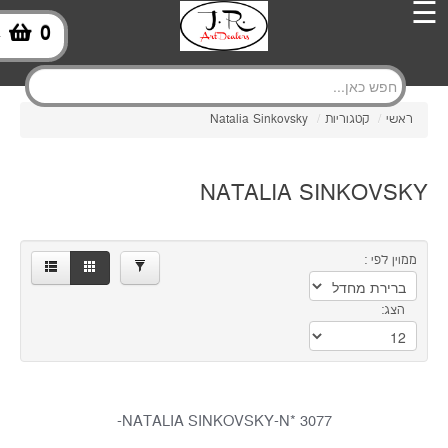
×
☰
0
-
0.00
1.00
ראשי
/
קטגוריות
/
Natalia Sinkovsky
מותגים
Natalia
NATALIA SINKOVSKY
סינון
3
ממוין לפי :
הצג:
NATALIA SINKOVSKY-N* 3077-