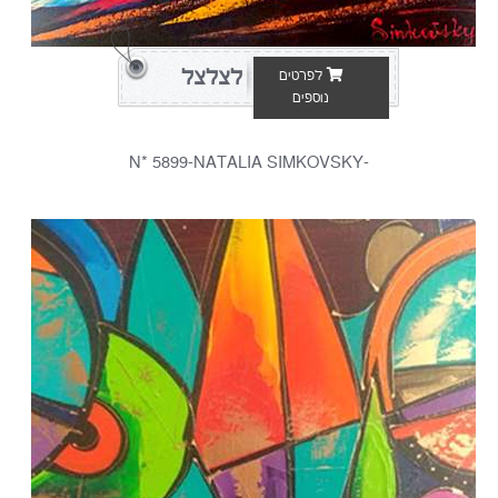
לצלצל
לפרטים
נוספים
-N* 5899-NATALIA SIMKOVSKY