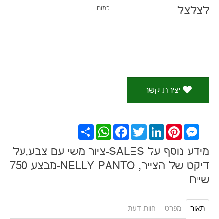
לצלצל
כמות:
יצירת קשר
Messenger
Pinterest
LinkedIn
Twitter
Facebook
WhatsApp
שתף
מידע נוסף על SALES-ציור משי עם צבע,על
דיקט של הצייר, NELLY PANTO-מבצע 750
שייח
תאור
מפרט
חוות דעת